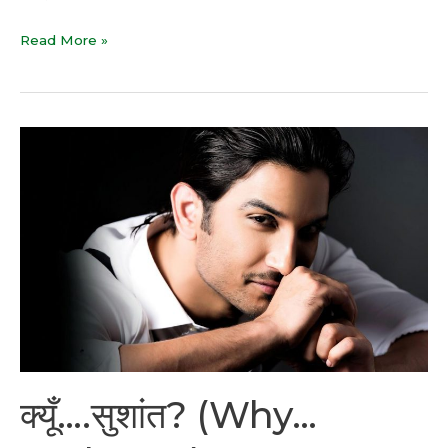
Read More »
क्यूँ….सुशांत?
(Why…
Sushant?)
क्यूँ….सुशांत? (Why…