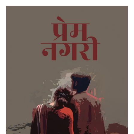
Prem
Nagari
(Kahaniyan
anek,
pata
ek)
book
recommendation.