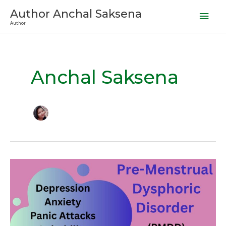
Skip
Mai
Author Anchal Saksena
to
Author
Men
content
Anchal Saksena
पीएमडीडी
(PMDD)
हो
सकता
है