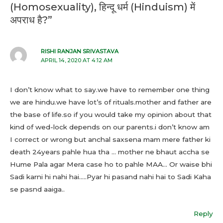
(Homosexuality), हिन्दू धर्म (Hinduism) में
अपराध है?”
RISHI RANJAN SRIVASTAVA
APRIL 14, 2020 AT 4:12 AM
I don’t know what to say.we have to remember one thing
we are hindu.we have lot’s of rituals.mother and father are
the base of life.so if you would take my opinion about that
kind of wed-lock depends on our parents.i don’t know am
I correct or wrong but anchal saxsena mam mere father ki
death 24years pahle hua tha … mother ne bhaut accha se
Hume Pala agar Mera case ho to pahle MAA… Or waise bhi
Sadi karni hi nahi hai…..Pyar hi pasand nahi hai to Sadi Kaha
se pasnd aaiga..
Reply